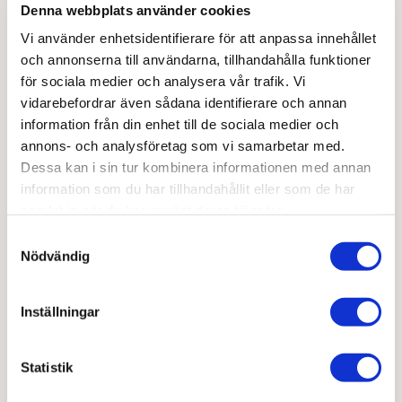
Lecithin - kosttillskottet för hjärnan
Denna webbplats använder cookies
Läs mer
Vi använder enhetsidentifierare för att anpassa innehållet
och annonserna till användarna, tillhandahålla funktioner
för sociala medier och analysera vår trafik. Vi
Upptäck fördelarna med Omega-3
vidarebefordrar även sådana identifierare och annan
information från din enhet till de sociala medier och
Läs mer
annons- och analysföretag som vi samarbetar med.
Dessa kan i sin tur kombinera informationen med annan
Varför Multimineral-tillskott kan vara ett bra
information som du har tillhandahållit eller som de har
alternativ för upprätthållande av god hälsa
samlat in när du har använt deras tjänster.
Samtyckesval
Läs mer
Nödvändig
Inställningar
Statistik