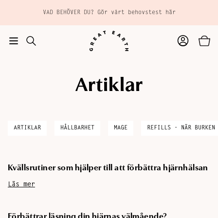
Hoppa till huvudinnehåll
VAD BEHÖVER DU? Gör vårt behovstest här
Artiklar
TILL
Tillagd i varukorgen
KASSAN
ARTIKLAR
HÅLLBARHET
MAGE
REFILLS - NÄR BURKEN
Kvällsrutiner som hjälper till att förbättra hjärnhälsan
Läs mer
Förbättrar läsning din hjärnas välmående?