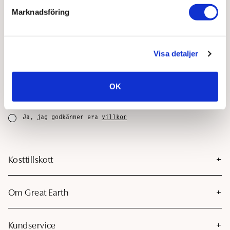
Marknadsföring
Join the support club - Få 50 kr på ditt
köp
Visa detaljer
Anmäl dig till vårt nyhetsbrev och ta del av nyheter
och exklusiva erbjudanden!
OK
REGISTRERA
Ja, jag godkänner era
villkor
Kosttillskott
Om Great Earth
Kundservice