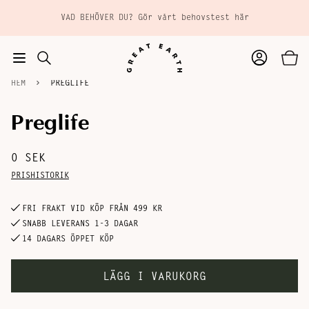
Hoppa till huvudinnehåll
VAD BEHÖVER DU? Gör vårt behovstest här
HEM
PREGLIFE
Preglife
TILL
Tillagd i varukorgen
KASSAN
0 SEK
PRISHISTORIK
FRI FRAKT VID KÖP FRÅN 499 KR
SNABB LEVERANS 1-3 DAGAR
14 DAGARS ÖPPET KÖP
LÄGG I VARUKORG