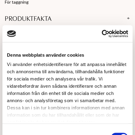
För taggning
PRODUKTFAKTA
LEVERANSINFORMATION
Denna webbplats använder cookies
Vi använder enhetsidentifierare för att anpassa innehållet
och annonserna till användarna, tillhandahålla funktioner
för sociala medier och analysera vår trafik. Vi
vidarebefordrar även sådana identifierare och annan
information från din enhet till de sociala medier och
annons- och analysföretag som vi samarbetar med.
Dessa kan i sin tur kombinera informationen med annan
Join the support club - Få 50 kr på ditt
information som du har tillhandahållit eller som de har
samlat in när du har använt deras tjänster.
köp
Samtyckesval