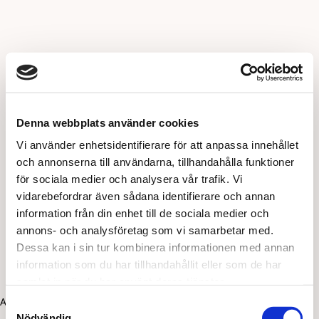
Denna webbplats använder cookies
Vi använder enhetsidentifierare för att anpassa innehållet
och annonserna till användarna, tillhandahålla funktioner
för sociala medier och analysera vår trafik. Vi
vidarebefordrar även sådana identifierare och annan
information från din enhet till de sociala medier och
annons- och analysföretag som vi samarbetar med.
Dessa kan i sin tur kombinera informationen med annan
information som du har tillhandahållit eller som de har
samlat in när du har använt deras tjänster.
Application error: a client-side exception has occurred (see the
Samtyckesval
Nödvändig