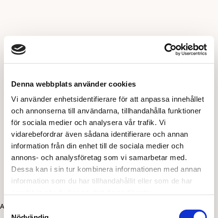
Denna webbplats använder cookies
Vi använder enhetsidentifierare för att anpassa innehållet
och annonserna till användarna, tillhandahålla funktioner
för sociala medier och analysera vår trafik. Vi
vidarebefordrar även sådana identifierare och annan
information från din enhet till de sociala medier och
annons- och analysföretag som vi samarbetar med.
Dessa kan i sin tur kombinera informationen med annan
information som du har tillhandahållit eller som de har
samlat in när du har använt deras tjänster.
Application error: a client-side exception has occurred (see the
Samtyckesval
Nödvändig