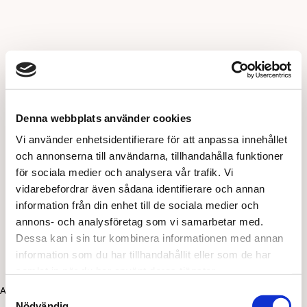
Denna webbplats använder cookies
Vi använder enhetsidentifierare för att anpassa innehållet
och annonserna till användarna, tillhandahålla funktioner
för sociala medier och analysera vår trafik. Vi
vidarebefordrar även sådana identifierare och annan
information från din enhet till de sociala medier och
annons- och analysföretag som vi samarbetar med.
Dessa kan i sin tur kombinera informationen med annan
information som du har tillhandahållit eller som de har
samlat in när du har använt deras tjänster.
Application error: a client-side exception has occurred (see the
Samtyckesval
Nödvändig