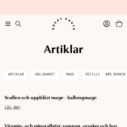
Hoppa till huvudinnehåll
VAD BEHÖVER DU? Gör vårt behovstest här
Artiklar
TILL
Tillagd i varukorgen
KASSAN
ARTIKLAR
HÅLLBARHET
MAGE
REFILLS - NÄR BURKEN
Svullen och uppblåst mage - ballongmage
Läs mer
Vitamin- och mineralbrist: symtom, orsaker och hur