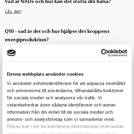
Vad är NAD+ och hur kan det stötta din hälsa?
Läs mer
Q10 - vad är det och hur hjälper det kroppens
energiproduktion?
Läs mer
Kreatin - Vad är det bra för?
Denna webbplats använder cookies
Läs mer
Vi använder enhetsidentifierare för att anpassa innehållet
och annonserna till användarna, tillhandahålla funktioner
för sociala medier och analysera vår trafik. Vi
Hormoner och humör: hur fungerar det?
vidarebefordrar även sådana identifierare och annan
Läs mer
information från din enhet till de sociala medier och
annons- och analysföretag som vi samarbetar med.
Dessa kan i sin tur kombinera informationen med annan
Lär känna dina hormoner: Kunskap är makt
information som du har tillhandahållit eller som de har