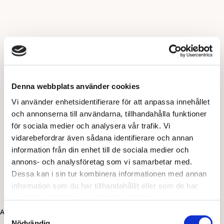
Denna webbplats använder cookies
Vi använder enhetsidentifierare för att anpassa innehållet
och annonserna till användarna, tillhandahålla funktioner
för sociala medier och analysera vår trafik. Vi
vidarebefordrar även sådana identifierare och annan
information från din enhet till de sociala medier och
annons- och analysföretag som vi samarbetar med.
Dessa kan i sin tur kombinera informationen med annan
information som du har tillhandahållit eller som de har
samlat in när du har använt deras tjänster.
Application error: a client-side exception has occurred (see the
Samtyckesval
Nödvändig