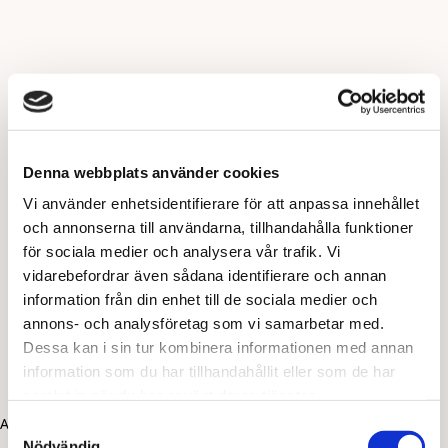
Denna webbplats använder cookies
Vi använder enhetsidentifierare för att anpassa innehållet
och annonserna till användarna, tillhandahålla funktioner
för sociala medier och analysera vår trafik. Vi
vidarebefordrar även sådana identifierare och annan
information från din enhet till de sociala medier och
annons- och analysföretag som vi samarbetar med.
Dessa kan i sin tur kombinera informationen med annan
information som du har tillhandahållit eller som de har
samlat in när du har använt deras tjänster.
Application error: a client-side exception has occurred (see the
Samtyckesval
Nödvändig