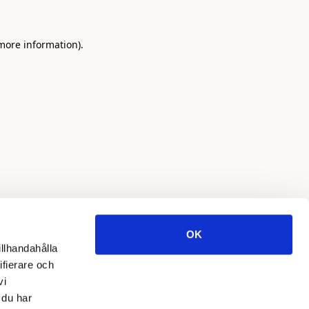
 more information)
.
OK
illhandahålla
ifierare och
vi
 du har