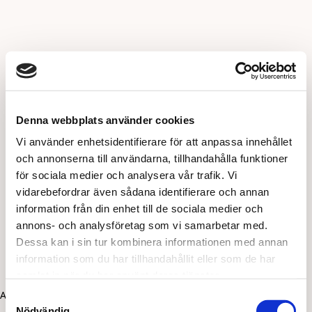
Denna webbplats använder cookies
Vi använder enhetsidentifierare för att anpassa innehållet
och annonserna till användarna, tillhandahålla funktioner
för sociala medier och analysera vår trafik. Vi
vidarebefordrar även sådana identifierare och annan
information från din enhet till de sociala medier och
annons- och analysföretag som vi samarbetar med.
Dessa kan i sin tur kombinera informationen med annan
information som du har tillhandahållit eller som de har
samlat in när du har använt deras tjänster.
Application error: a client-side exception has occurred (see the
Samtyckesval
Nödvändig