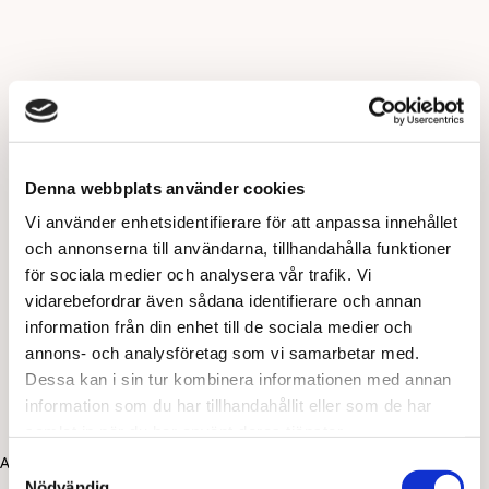
Denna webbplats använder cookies
Vi använder enhetsidentifierare för att anpassa innehållet
och annonserna till användarna, tillhandahålla funktioner
för sociala medier och analysera vår trafik. Vi
vidarebefordrar även sådana identifierare och annan
information från din enhet till de sociala medier och
annons- och analysföretag som vi samarbetar med.
Dessa kan i sin tur kombinera informationen med annan
information som du har tillhandahållit eller som de har
samlat in när du har använt deras tjänster.
Application error: a client-side exception has occurred (see the
Samtyckesval
Nödvändig