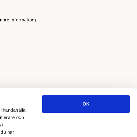
 more information)
.
OK
illhandahålla
ifierare och
vi
 du har