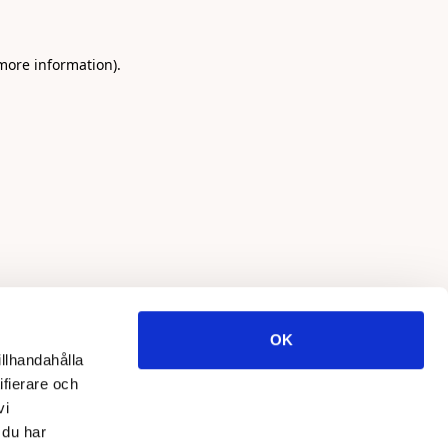
 more information)
.
OK
illhandahålla
ifierare och
vi
 du har