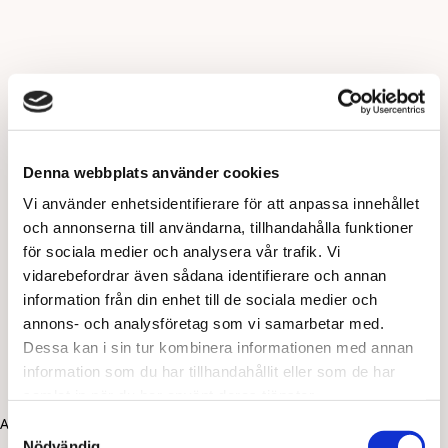
Denna webbplats använder cookies
Vi använder enhetsidentifierare för att anpassa innehållet
och annonserna till användarna, tillhandahålla funktioner
för sociala medier och analysera vår trafik. Vi
vidarebefordrar även sådana identifierare och annan
information från din enhet till de sociala medier och
annons- och analysföretag som vi samarbetar med.
Dessa kan i sin tur kombinera informationen med annan
information som du har tillhandahållit eller som de har
samlat in när du har använt deras tjänster.
Application error: a client-side exception has occurred (see the
Samtyckesval
Nödvändig