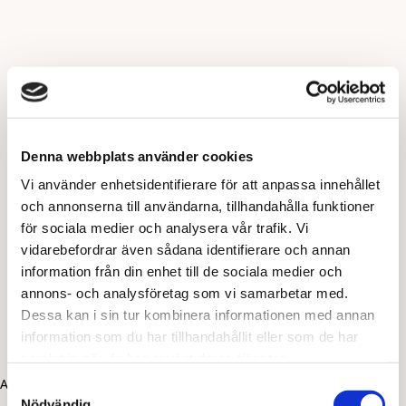
Denna webbplats använder cookies
Vi använder enhetsidentifierare för att anpassa innehållet
och annonserna till användarna, tillhandahålla funktioner
för sociala medier och analysera vår trafik. Vi
vidarebefordrar även sådana identifierare och annan
information från din enhet till de sociala medier och
annons- och analysföretag som vi samarbetar med.
Dessa kan i sin tur kombinera informationen med annan
information som du har tillhandahållit eller som de har
samlat in när du har använt deras tjänster.
Application error: a client-side exception has occurred (see the
Samtyckesval
Nödvändig