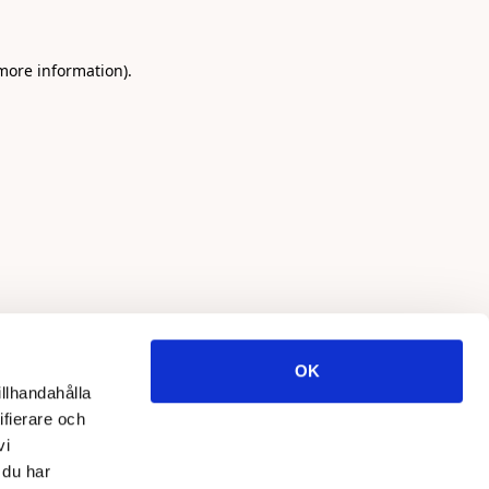
 more information)
.
OK
illhandahålla
ifierare och
vi
 du har