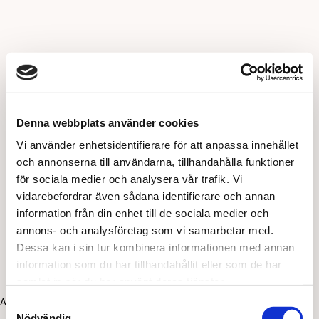
Denna webbplats använder cookies
Vi använder enhetsidentifierare för att anpassa innehållet
och annonserna till användarna, tillhandahålla funktioner
för sociala medier och analysera vår trafik. Vi
vidarebefordrar även sådana identifierare och annan
information från din enhet till de sociala medier och
annons- och analysföretag som vi samarbetar med.
Dessa kan i sin tur kombinera informationen med annan
information som du har tillhandahållit eller som de har
samlat in när du har använt deras tjänster.
Application error: a client-side exception has occurred (see the
Samtyckesval
Nödvändig