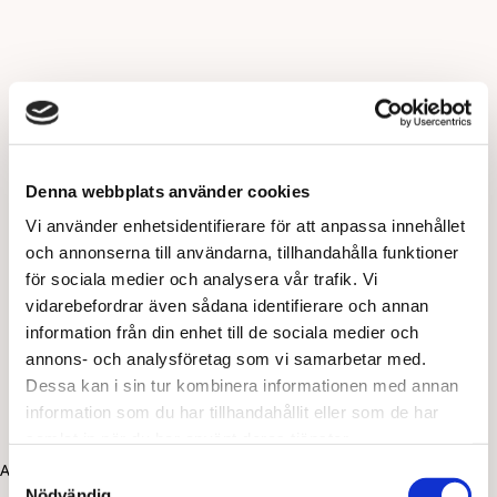
Denna webbplats använder cookies
Vi använder enhetsidentifierare för att anpassa innehållet
och annonserna till användarna, tillhandahålla funktioner
för sociala medier och analysera vår trafik. Vi
vidarebefordrar även sådana identifierare och annan
information från din enhet till de sociala medier och
annons- och analysföretag som vi samarbetar med.
Dessa kan i sin tur kombinera informationen med annan
information som du har tillhandahållit eller som de har
samlat in när du har använt deras tjänster.
Application error: a client-side exception has occurred (see the
Samtyckesval
Nödvändig