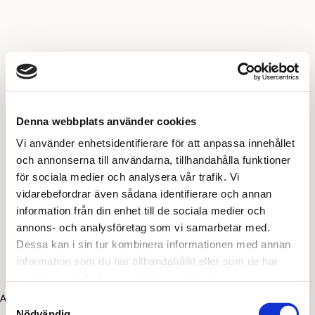
Denna webbplats använder cookies
Vi använder enhetsidentifierare för att anpassa innehållet
och annonserna till användarna, tillhandahålla funktioner
för sociala medier och analysera vår trafik. Vi
vidarebefordrar även sådana identifierare och annan
information från din enhet till de sociala medier och
annons- och analysföretag som vi samarbetar med.
Dessa kan i sin tur kombinera informationen med annan
information som du har tillhandahållit eller som de har
samlat in när du har använt deras tjänster.
Application error: a client-side exception has occurred (see the
Samtyckesval
Nödvändig