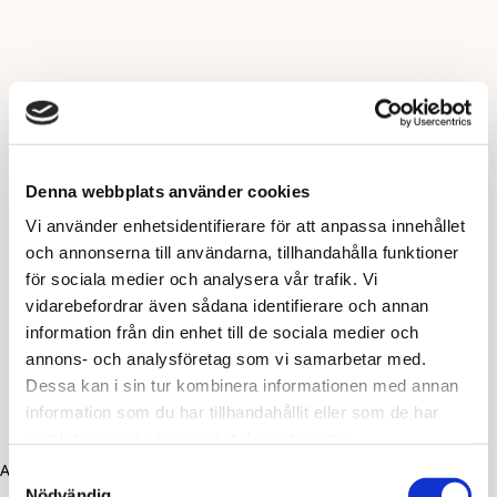
Denna webbplats använder cookies
Vi använder enhetsidentifierare för att anpassa innehållet
och annonserna till användarna, tillhandahålla funktioner
för sociala medier och analysera vår trafik. Vi
vidarebefordrar även sådana identifierare och annan
information från din enhet till de sociala medier och
annons- och analysföretag som vi samarbetar med.
Dessa kan i sin tur kombinera informationen med annan
information som du har tillhandahållit eller som de har
samlat in när du har använt deras tjänster.
Application error: a client-side exception has occurred (see the
Samtyckesval
Nödvändig