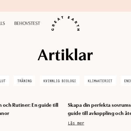
VAD BEHÖVER DU? Gör vårt behovstest här
LLS
BEHOVSTEST
Artiklar
LUT
TRÄNING
KVINNLIG BIOLOGI
KLIMAKTERIET
ENE
och Rutiner: En guide till
Skapa din perfekta sovrums
anor
guide till avkoppling och å
Läs mer