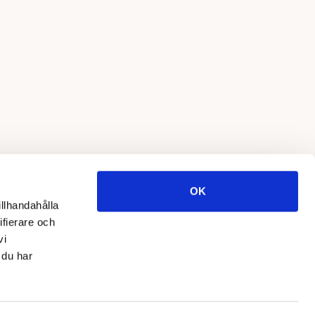
OK
illhandahålla
ifierare och
vi
 du har