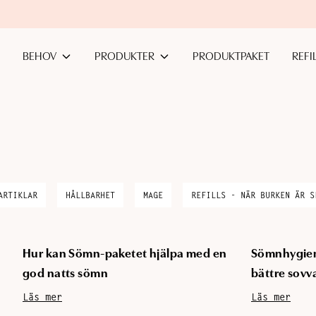
Hoppa till huvudinnehåll
BEHOV
PRODUKTER
PRODUKTPAKET
REFI
ARTIKLAR
HÅLLBARHET
MAGE
REFILLS - NÄR BURKEN ÄR S
Hur kan Sömn-paketet hjälpa med en
Sömnhygien 
god natts sömn
bättre sovv
Läs mer
Läs mer