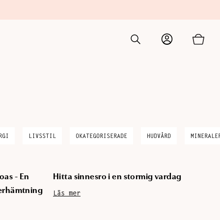
TILL
Tillagd i varukorgen
KASSAN
RGI
LIVSSTIL
OKATEGORISERADE
HUDVÅRD
MINERALE
oas - En
Hitta sinnesro i en stormig vardag
terhämtning
Läs mer