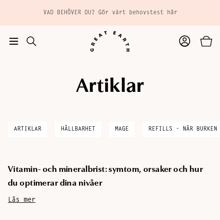
Hoppa till huvudinnehåll
VAD BEHÖVER DU? Gör vårt behovstest här
Artiklar
TILL
Tillagd i varukorgen
KASSAN
ARTIKLAR
HÅLLBARHET
MAGE
REFILLS - NÄR BURKEN
Vitamin- och mineralbrist: symtom, orsaker och hur
du optimerar dina nivåer
Läs mer