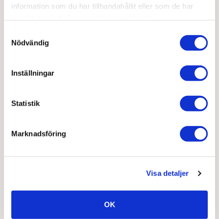
vegan?
information som du har tillhandahållit eller som de har
samlat in när du har använt deras tjänster.
Läs mer
Samtyckesval
Nödvändig
Varför behöver vi protein?
Inställningar
Läs mer
Statistik
Viktiga vitaminer och mineraler för dig som är gravid
Läs mer
Marknadsföring
1
2
3
4
Visa detaljer
OK