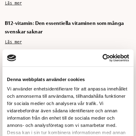
Läs mer
B12-vitamin: Den essentiella vitaminen som många
svenskar saknar
Läs mer
Järnbrist: Symtom, orsaker och hur du kan behandla
det
Denna webbplats använder cookies
Läs mer
Vi använder enhetsidentifierare för att anpassa innehållet
och annonserna till användarna, tillhandahålla funktioner
Bra mat för magen - Vilken mat är bra för magen?
för sociala medier och analysera vår trafik. Vi
vidarebefordrar även sådana identifierare och annan
Läs mer
information från din enhet till de sociala medier och
annons- och analysföretag som vi samarbetar med.
Vilka kosttillskott behöver du som vegetarian eller
Dessa kan i sin tur kombinera informationen med annan