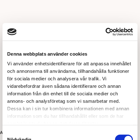
Denna webbplats använder cookies
Vi använder enhetsidentifierare för att anpassa innehållet
och annonserna till användarna, tillhandahålla funktioner
för sociala medier och analysera vår trafik. Vi
vidarebefordrar även sådana identifierare och annan
information från din enhet till de sociala medier och
annons- och analysföretag som vi samarbetar med.
Dessa kan i sin tur kombinera informationen med annan
information som du har tillhandahållit eller som de har
samlat in när du har använt deras tjänster.
Application error: a client-side exception has occurred (see the
Samtyckesval
Nödvändig