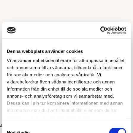
Denna webbplats använder cookies
Vi använder enhetsidentifierare för att anpassa innehållet
och annonserna till användarna, tillhandahålla funktioner
för sociala medier och analysera vår trafik. Vi
vidarebefordrar även sådana identifierare och annan
information från din enhet till de sociala medier och
annons- och analysföretag som vi samarbetar med.
Dessa kan i sin tur kombinera informationen med annan
information som du har tillhandahållit eller som de har
samlat in när du har använt deras tjänster.
Application error: a client-side exception has occurred (see the
Samtyckesval
Nödvändig