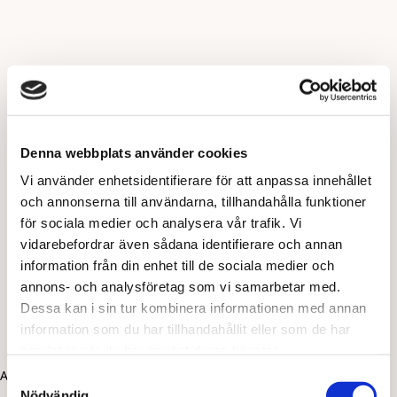
Denna webbplats använder cookies
Vi använder enhetsidentifierare för att anpassa innehållet
och annonserna till användarna, tillhandahålla funktioner
för sociala medier och analysera vår trafik. Vi
vidarebefordrar även sådana identifierare och annan
information från din enhet till de sociala medier och
annons- och analysföretag som vi samarbetar med.
Dessa kan i sin tur kombinera informationen med annan
information som du har tillhandahållit eller som de har
samlat in när du har använt deras tjänster.
Application error: a client-side exception has occurred (see the
Samtyckesval
Nödvändig