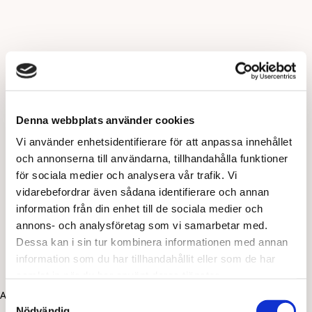
Denna webbplats använder cookies
Vi använder enhetsidentifierare för att anpassa innehållet
och annonserna till användarna, tillhandahålla funktioner
för sociala medier och analysera vår trafik. Vi
vidarebefordrar även sådana identifierare och annan
information från din enhet till de sociala medier och
annons- och analysföretag som vi samarbetar med.
Dessa kan i sin tur kombinera informationen med annan
information som du har tillhandahållit eller som de har
samlat in när du har använt deras tjänster.
Application error: a client-side exception has occurred (see the
Samtyckesval
Nödvändig