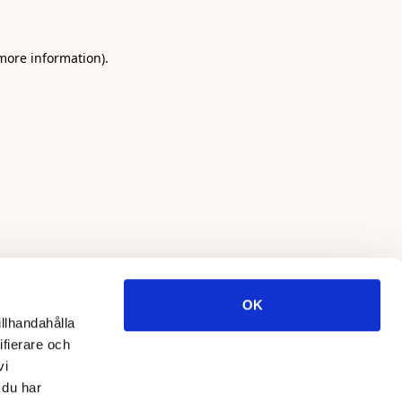
 more information)
.
OK
illhandahålla
ifierare och
vi
 du har