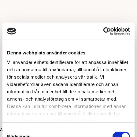
Denna webbplats använder cookies
Vi använder enhetsidentifierare för att anpassa innehållet
och annonserna till användarna, tillhandahålla funktioner
för sociala medier och analysera vår trafik. Vi
vidarebefordrar även sådana identifierare och annan
information från din enhet till de sociala medier och
annons- och analysföretag som vi samarbetar med.
Dessa kan i sin tur kombinera informationen med annan
information som du har tillhandahållit eller som de har
samlat in när du har använt deras tjänster.
Application error: a client-side exception has occurred (see the
Samtyckesval
Nödvändig