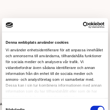
Denna webbplats använder cookies
Vi använder enhetsidentifierare för att anpassa innehållet
och annonserna till användarna, tillhandahålla funktioner
för sociala medier och analysera vår trafik. Vi
vidarebefordrar även sådana identifierare och annan
information från din enhet till de sociala medier och
annons- och analysföretag som vi samarbetar med.
Dessa kan i sin tur kombinera informationen med annan
information som du har tillhandahållit eller som de har
samlat in när du har använt deras tjänster.
Application error: a client-side exception has occurred (see the
Samtyckesval
Nödvändig