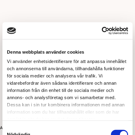
Denna webbplats använder cookies
Vi använder enhetsidentifierare för att anpassa innehållet
och annonserna till användarna, tillhandahålla funktioner
för sociala medier och analysera vår trafik. Vi
vidarebefordrar även sådana identifierare och annan
information från din enhet till de sociala medier och
annons- och analysföretag som vi samarbetar med.
Dessa kan i sin tur kombinera informationen med annan
information som du har tillhandahållit eller som de har
samlat in när du har använt deras tjänster.
Application error: a client-side exception has occurred (see the
Samtyckesval
Nödvändig