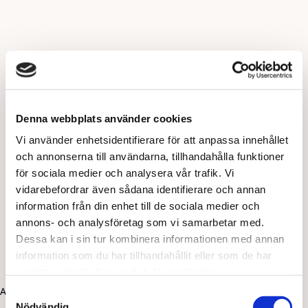
Denna webbplats använder cookies
Vi använder enhetsidentifierare för att anpassa innehållet
och annonserna till användarna, tillhandahålla funktioner
för sociala medier och analysera vår trafik. Vi
vidarebefordrar även sådana identifierare och annan
information från din enhet till de sociala medier och
annons- och analysföretag som vi samarbetar med.
Dessa kan i sin tur kombinera informationen med annan
information som du har tillhandahållit eller som de har
samlat in när du har använt deras tjänster.
Application error: a client-side exception has occurred (see the
Samtyckesval
Nödvändig