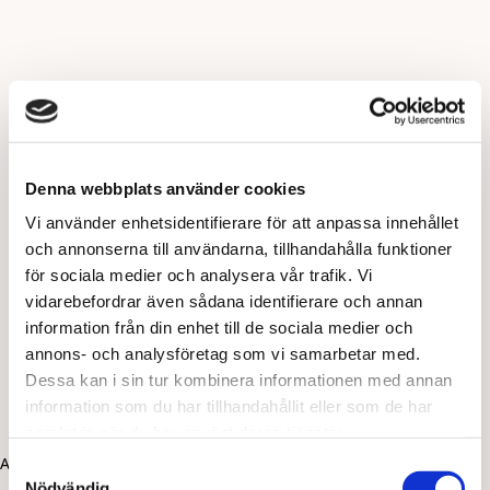
Denna webbplats använder cookies
Vi använder enhetsidentifierare för att anpassa innehållet
och annonserna till användarna, tillhandahålla funktioner
för sociala medier och analysera vår trafik. Vi
vidarebefordrar även sådana identifierare och annan
information från din enhet till de sociala medier och
annons- och analysföretag som vi samarbetar med.
Dessa kan i sin tur kombinera informationen med annan
information som du har tillhandahållit eller som de har
samlat in när du har använt deras tjänster.
Application error: a client-side exception has occurred (see the
Samtyckesval
Nödvändig