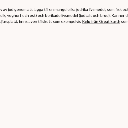
v av jod genom att lägga till en mängd olika jodrika livsmedel, som fisk och
jölk, yoghurt och ost) och berikade livsmedel (jodsalt och bröd). Känner 
djursplatå, finns även tillskott som exempelvis
Kelp från Great Earth
som 