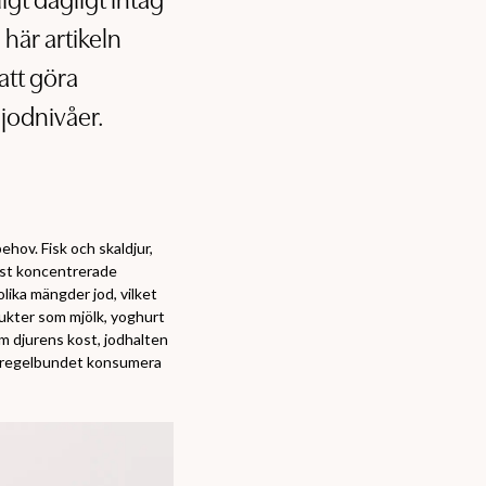
igt dagligt intag
 här artikeln
 att göra
 jodnivåer.
ehov. Fisk och skaldjur,
 mest koncentrerade
olika mängder jod, vilket
dukter som mjölk, yoghurt
m djurens kost, jodhalten
tt regelbundet konsumera