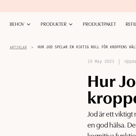
Hoppa till huvudinnehåll
BEHOV
PRODUKTER
PRODUKTPAKET
REFI
HUR JOD SPELAR EN VIKTIG ROLL FÖR KROPPENS HÄL
ARTIKLAR
|
19 May 2023
Uppd
Hur Jo
kropp
Jod är ett viktig
en god hälsa. Det