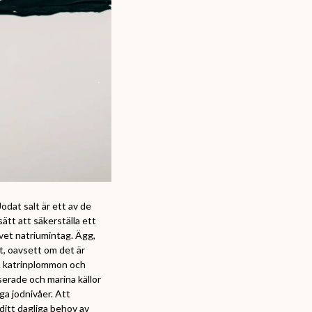
Jodat salt är ett av de
sätt att säkerställa ett
ivet natriumintag. Ägg,
st, oavsett om det är
ex. katrinplommon och
serade och marina källor
iga jodnivåer. Att
 ditt dagliga behov av