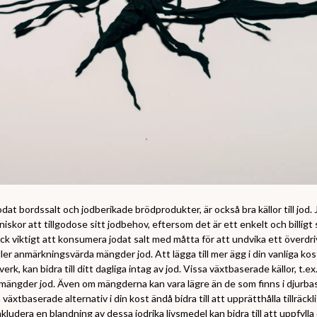
odat bordssalt och jodberikade brödprodukter, är också bra källor till jod. 
iskor att tillgodose sitt jodbehov, eftersom det är ett enkelt och billigt 
 dock viktigt att konsumera jodat salt med måtta för att undvika ett överdr
ller anmärkningsvärda mängder jod. Att lägga till mer ägg i din vanliga ko
erk, kan bidra till ditt dagliga intag av jod. Vissa växtbaserade källor, t.
 mängder jod. Även om mängderna kan vara lägre än de som finns i djurba
växtbaserade alternativ i din kost ändå bidra till att upprätthålla tillräckl
nkludera en blandning av dessa jodrika livsmedel kan bidra till att uppfylla