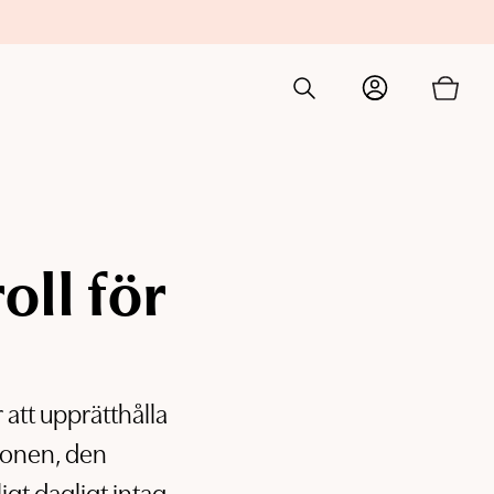
TILL
Tillagd i varukorgen
KASSAN
oll för
 att upprätthålla
tionen, den