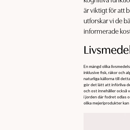
kognitiva funktio
är viktigt för att
utforskar vi de bä
informerade kostv
Livsmedel
En mängd olika livsmedelsk
inklusive fisk, räkor och a
naturliga källorna till de
gör det lätt att införliva
och ost innehåller också 
i jorden där fodret odlas
olika mejeriprodukter kan b