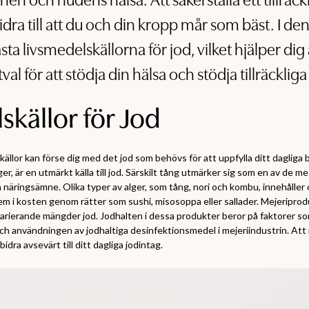
nen och hudens hälsa. Att säkerställa ett tillräckl
 bidra till att du och din kropp mår som bäst. I den
sta livsmedelskällorna för jod, vilket hjälper dig
al för att stödja din hälsa och stödja tillräckliga
skällor för Jod
ällor kan förse dig med det jod som behövs för att uppfylla ditt dagliga b
lger, är en utmärkt källa till jod. Särskilt tång utmärker sig som en av de
tta näringsämne. Olika typer av alger, som tång, nori och kombu, innehåller 
 dem i kosten genom rätter som sushi, misosoppa eller sallader. Mejeripro
varierande mängder jod. Jodhalten i dessa produkter beror på faktorer so
 och användningen av jodhaltiga desinfektionsmedel i mejeriindustrin. A
idra avsevärt till ditt dagliga jodintag.