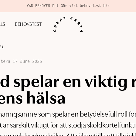
VAD BEHÖVER DU? Gör vårt behovstest här
LLS
BEHOVSTEST
SA
atera 17 June 2026
d spelar en viktig r
ens hälsa
t näringsämne som spelar en betydelsefull roll för
 är särskilt viktigt för att stödja sköldkörtelfunk