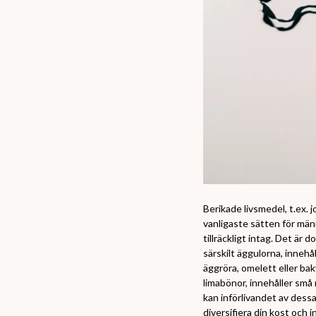
Berikade livsmedel, t.ex. j
vanligaste sätten för männ
tillräckligt intag. Det är
särskilt äggulorna, innehå
äggröra, omelett eller bakv
limabönor, innehåller små
kan införlivandet av dessa 
diversifiera din kost och i