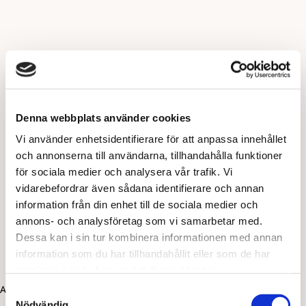
Denna webbplats använder cookies
Vi använder enhetsidentifierare för att anpassa innehållet
och annonserna till användarna, tillhandahålla funktioner
för sociala medier och analysera vår trafik. Vi
vidarebefordrar även sådana identifierare och annan
information från din enhet till de sociala medier och
annons- och analysföretag som vi samarbetar med.
Dessa kan i sin tur kombinera informationen med annan
information som du har tillhandahållit eller som de har
samlat in när du har använt deras tjänster.
Application error: a client-side exception has occurred (see the
Samtyckesval
Nödvändig