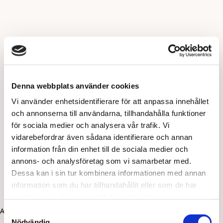
Denna webbplats använder cookies
Vi använder enhetsidentifierare för att anpassa innehållet
och annonserna till användarna, tillhandahålla funktioner
för sociala medier och analysera vår trafik. Vi
vidarebefordrar även sådana identifierare och annan
information från din enhet till de sociala medier och
annons- och analysföretag som vi samarbetar med.
Dessa kan i sin tur kombinera informationen med annan
information som du har tillhandahållit eller som de har
samlat in när du har använt deras tjänster.
Application error: a client-side exception has occurred (see the
Samtyckesval
Nödvändig