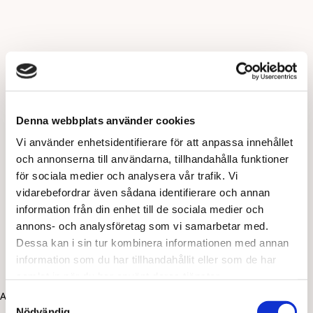
Denna webbplats använder cookies
Vi använder enhetsidentifierare för att anpassa innehållet
och annonserna till användarna, tillhandahålla funktioner
för sociala medier och analysera vår trafik. Vi
vidarebefordrar även sådana identifierare och annan
information från din enhet till de sociala medier och
annons- och analysföretag som vi samarbetar med.
Dessa kan i sin tur kombinera informationen med annan
information som du har tillhandahållit eller som de har
samlat in när du har använt deras tjänster.
Application error: a client-side exception has occurred (see the
Samtyckesval
Nödvändig