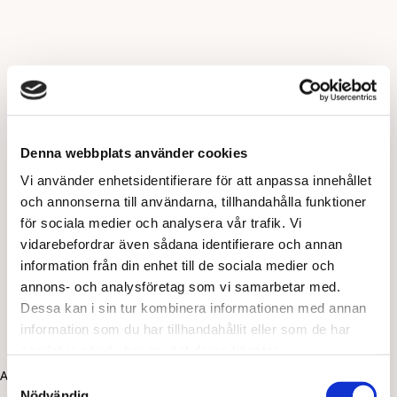
Denna webbplats använder cookies
Vi använder enhetsidentifierare för att anpassa innehållet
och annonserna till användarna, tillhandahålla funktioner
för sociala medier och analysera vår trafik. Vi
vidarebefordrar även sådana identifierare och annan
information från din enhet till de sociala medier och
annons- och analysföretag som vi samarbetar med.
Dessa kan i sin tur kombinera informationen med annan
information som du har tillhandahållit eller som de har
samlat in när du har använt deras tjänster.
Application error: a client-side exception has occurred (see the
Samtyckesval
Nödvändig