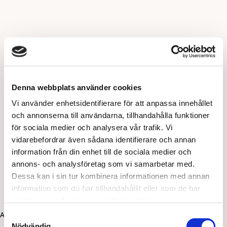
Denna webbplats använder cookies
Vi använder enhetsidentifierare för att anpassa innehållet
och annonserna till användarna, tillhandahålla funktioner
för sociala medier och analysera vår trafik. Vi
vidarebefordrar även sådana identifierare och annan
information från din enhet till de sociala medier och
annons- och analysföretag som vi samarbetar med.
Dessa kan i sin tur kombinera informationen med annan
information som du har tillhandahållit eller som de har
samlat in när du har använt deras tjänster.
Application error: a client-side exception has occurred (see the
Samtyckesval
Nödvändig