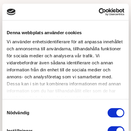
Agneta Sjödin: "Jag som var så ung kunde ju inte vara
i klimakteriet"
Läs mer
Denna webbplats använder cookies
Vi använder enhetsidentifierare för att anpassa innehållet
Pernilla 50: "Jag har börjat drömma igen"
och annonserna till användarna, tillhandahålla funktioner
för sociala medier och analysera vår trafik. Vi
Läs mer
vidarebefordrar även sådana identifierare och annan
information från din enhet till de sociala medier och
Cecilia 53: "Jag tappade orken till jobb och vänner"
annons- och analysföretag som vi samarbetar med.
Dessa kan i sin tur kombinera informationen med annan
Läs mer
information som du har tillhandahållit eller som de har
samlat in när du har använt deras tjänster.
Fikastund med Monika Björn
Samtyckesval
Nödvändig
Läs mer
Inställningar