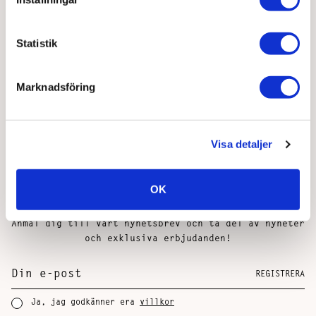
1
2
Statistik
Marknadsföring
Visa detaljer
Join the support club - Få 50 kr på ditt
köp
OK
Anmäl dig till vårt nyhetsbrev och ta del av nyheter
och exklusiva erbjudanden!
REGISTRERA
Ja, jag godkänner era
villkor