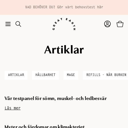
Hoppa till huvudinnehåll
VAD BEHÖVER DU? Gör vårt behovstest här
Artiklar
TILL
Tillagd i varukorgen
KASSAN
ARTIKLAR
HÅLLBARHET
MAGE
REFILLS - NÄR BURKEN
Vår testpanel för sömn, muskel- och ledbesvär
Läs mer
Myter och fördomar om klimakteriet